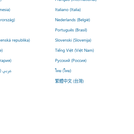
nesia)
Italiano (Italia)
rország)
Nederlands (België)
Português (Brasil)
venská republika)
Slovenski (Slovenija)
e)
Tiếng Việt (Việt Nam)
гария)
Русский (Россия)
عربي ()
ไทย (ไทย)
繁體中文 (台灣)