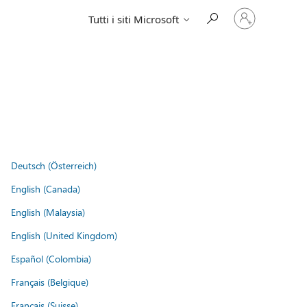
Accedi
Tutti i siti Microsoft
con
il
tuo
account
Deutsch (Österreich)
English (Canada)
English (Malaysia)
English (United Kingdom)
Español (Colombia)
Français (Belgique)
Français (Suisse)