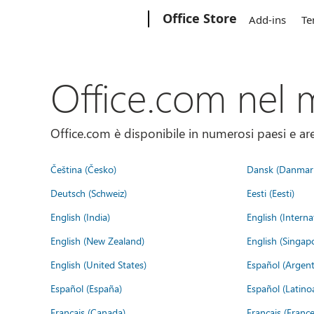
Microsoft
Office Store
Add-ins
Te
Office.com nel
Office.com è disponibile in numerosi paesi e aree
Čeština (Česko)
Dansk (Danmar
Deutsch (Schweiz)
Eesti (Eesti)
English (India)
English (Interna
English (New Zealand)
English (Singap
English (United States)
Español (Argent
Español (España)
Español (Latino
Français (Canada)
Français (France