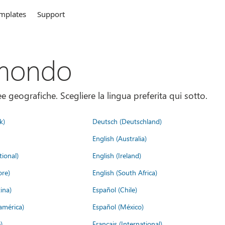
mplates
Support
 mondo
 geografiche. Scegliere la lingua preferita qui sotto.
k)
Deutsch (Deutschland)
English (Australia)
tional)
English (Ireland)
ore)
English (South Africa)
ina)
Español (Chile)
américa)
Español (México)
)
Français (International)