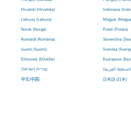
Hrvatski (Hrvatska)
Indonesia (Indo
Lietuvių (Lietuva)
Magyar (Magya
Norsk (Norge)
Polski (Polska)
Română (România)
Slovenčina (Slo
Suomi (Suomi)
Svenska (Sverig
Ελληνικά (Ελλάδα)
Български (Бъл
المنطقة العربية
עברית (ישראל)
中文(中国)
日本語 (日本)