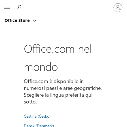
Accedi
Microsoft
con
il
Office Store
tuo
account
Office.com nel
mondo
Office.com è disponibile in
numerosi paesi e aree geografiche.
Scegliere la lingua preferita qui
sotto.
Čeština (Česko)
Dansk (Danmark)