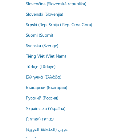
Slovenčina (Slovenská republika)
Slovenski (Slovenija)
Srpski (Rep. Srbija i Rep. Crna Gora)
Suomi (Suomi)
Svenska (Sverige)
Tiếng Việt (Việt Nam)
Türkçe (Türkiye)
Ελληνικά (Ελλάδα)
Български (България)
Русский (Россия)
Українська (Україна)
עברית (ישראל)
عربي (المنطقة العربية)