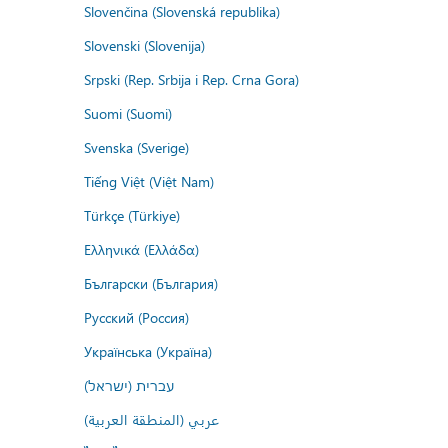
Slovenčina (Slovenská republika)
Slovenski (Slovenija)
Srpski (Rep. Srbija i Rep. Crna Gora)
Suomi (Suomi)
Svenska (Sverige)
Tiếng Việt (Việt Nam)
Türkçe (Türkiye)
Ελληνικά (Ελλάδα)
Български (България)
Русский (Россия)
Українська (Україна)
עברית (ישראל)
عربي (المنطقة العربية)