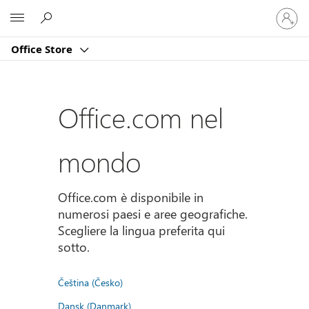
Accedi
Microsoft
con
il
Office Store
tuo
account
Office.com nel
mondo
Office.com è disponibile in
numerosi paesi e aree geografiche.
Scegliere la lingua preferita qui
sotto.
Čeština (Česko)
Dansk (Danmark)