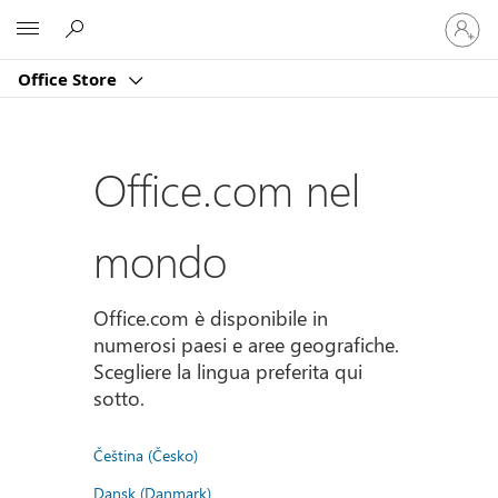
Accedi
Microsoft
con
il
Office Store
tuo
account
Office.com nel
mondo
Office.com è disponibile in
numerosi paesi e aree geografiche.
Scegliere la lingua preferita qui
sotto.
Čeština (Česko)
Dansk (Danmark)