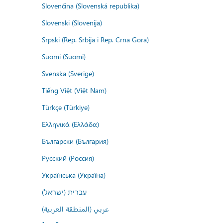
Slovenčina (Slovenská republika)
Slovenski (Slovenija)
Srpski (Rep. Srbija i Rep. Crna Gora)
Suomi (Suomi)
Svenska (Sverige)
Tiếng Việt (Việt Nam)
Türkçe (Türkiye)
Ελληνικά (Ελλάδα)
Български (България)
Русский (Россия)
Українська (Україна)
עברית (ישראל)
عربي (المنطقة العربية)