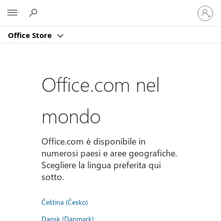
Accedi
Microsoft
con
il
Office Store
tuo
account
Office.com nel
mondo
Office.com è disponibile in
numerosi paesi e aree geografiche.
Scegliere la lingua preferita qui
sotto.
Čeština (Česko)
Dansk (Danmark)