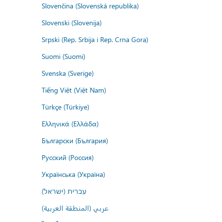
Slovenčina (Slovenská republika)
Slovenski (Slovenija)
Srpski (Rep. Srbija i Rep. Crna Gora)
Suomi (Suomi)
Svenska (Sverige)
Tiếng Việt (Việt Nam)
Türkçe (Türkiye)
Ελληνικά (Ελλάδα)
Български (България)
Русский (Россия)
Українська (Україна)
עברית (ישראל)
عربي (المنطقة العربية)