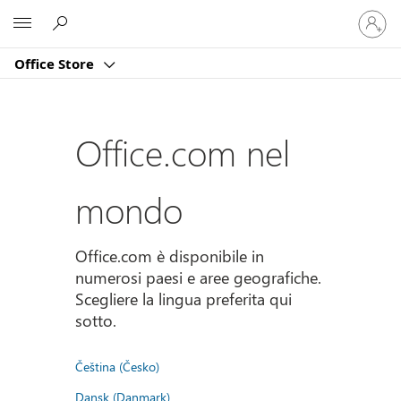
Accedi
Microsoft
con
il
Office Store
tuo
account
Office.com nel
mondo
Office.com è disponibile in
numerosi paesi e aree geografiche.
Scegliere la lingua preferita qui
sotto.
Čeština (Česko)
Dansk (Danmark)