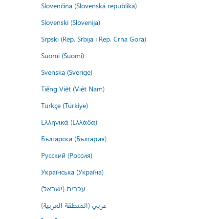
Slovenčina (Slovenská republika)
Slovenski (Slovenija)
Srpski (Rep. Srbija i Rep. Crna Gora)
Suomi (Suomi)
Svenska (Sverige)
Tiếng Việt (Việt Nam)
Türkçe (Türkiye)
Ελληνικά (Ελλάδα)
Български (България)
Русский (Россия)
Українська (Україна)
עברית (ישראל)
عربي (المنطقة العربية)