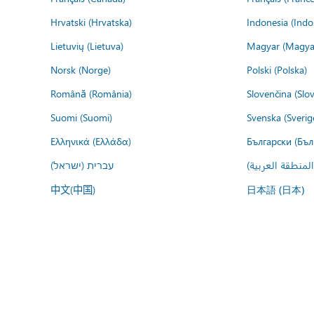
Hrvatski (Hrvatska)
Indonesia (Indo
Lietuvių (Lietuva)
Magyar (Magya
Norsk (Norge)
Polski (Polska)
Română (România)
Slovenčina (Slo
Suomi (Suomi)
Svenska (Sverig
Ελληνικά (Ελλάδα)
Български (Бъл
المنطقة العربية
עברית (ישראל)
中文(中国)
日本語 (日本)