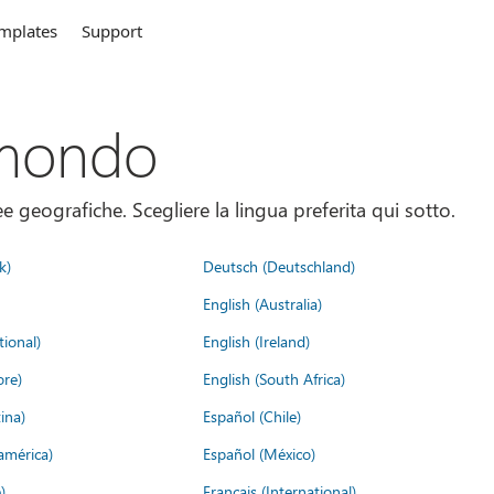
mplates
Support
 mondo
 geografiche. Scegliere la lingua preferita qui sotto.
k)
Deutsch (Deutschland)
English (Australia)
tional)
English (Ireland)
ore)
English (South Africa)
ina)
Español (Chile)
américa)
Español (México)
)
Français (International)