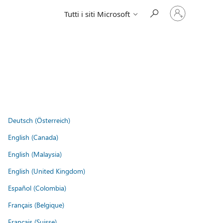
Accedi
Tutti i siti Microsoft
con
il
tuo
account
Deutsch (Österreich)
English (Canada)
English (Malaysia)
English (United Kingdom)
Español (Colombia)
Français (Belgique)
Français (Suisse)