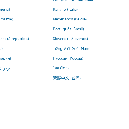
nesia)
Italiano (Italia)
rország)
Nederlands (België)
Português (Brasil)
venská republika)
Slovenski (Slovenija)
e)
Tiếng Việt (Việt Nam)
гария)
Русский (Россия)
عربي ()
ไทย (ไทย)
繁體中文 (台灣)