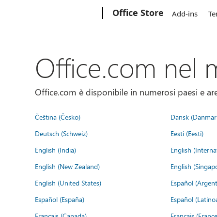
Microsoft
Office Store
Add-ins
Te
Office.com nel
Office.com è disponibile in numerosi paesi e aree
Čeština (Česko)
Dansk (Danmar
Deutsch (Schweiz)
Eesti (Eesti)
English (India)
English (Interna
English (New Zealand)
English (Singap
English (United States)
Español (Argent
Español (España)
Español (Latino
Français (Canada)
Français (France