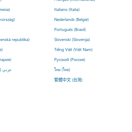
nesia)
Italiano (Italia)
rország)
Nederlands (België)
Português (Brasil)
venská republika)
Slovenski (Slovenija)
e)
Tiếng Việt (Việt Nam)
гария)
Русский (Россия)
عربي ()
ไทย (ไทย)
繁體中文 (台灣)