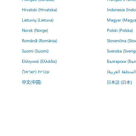
Hrvatski (Hrvatska)
Indonesia (Indo
Lietuvių (Lietuva)
Magyar (Magya
Norsk (Norge)
Polski (Polska)
Română (România)
Slovenčina (Slo
Suomi (Suomi)
Svenska (Sverig
Ελληνικά (Ελλάδα)
Български (Бъл
المنطقة العربية
עברית (ישראל)
中文(中国)
日本語 (日本)