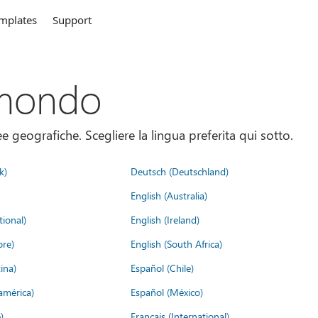
mplates
Support
 mondo
 geografiche. Scegliere la lingua preferita qui sotto.
k)
Deutsch (Deutschland)
English (Australia)
tional)
English (Ireland)
ore)
English (South Africa)
ina)
Español (Chile)
américa)
Español (México)
)
Français (International)