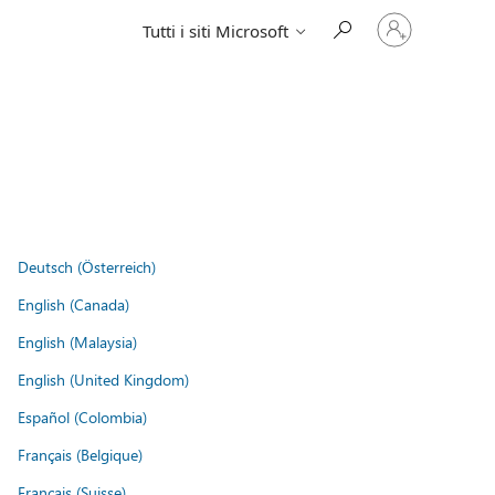
Accedi
Tutti i siti Microsoft
con
il
tuo
account
Deutsch (Österreich)
English (Canada)
English (Malaysia)
English (United Kingdom)
Español (Colombia)
Français (Belgique)
Français (Suisse)