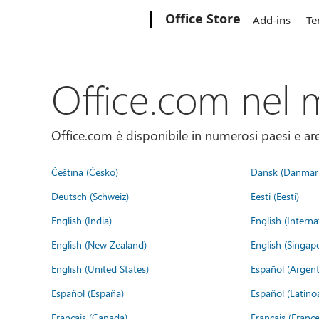
Microsoft
Office Store
Add-ins
Te
Office.com nel
Office.com è disponibile in numerosi paesi e aree
Čeština (Česko)
Dansk (Danmar
Deutsch (Schweiz)
Eesti (Eesti)
English (India)
English (Interna
English (New Zealand)
English (Singap
English (United States)
Español (Argent
Español (España)
Español (Latino
Français (Canada)
Français (France