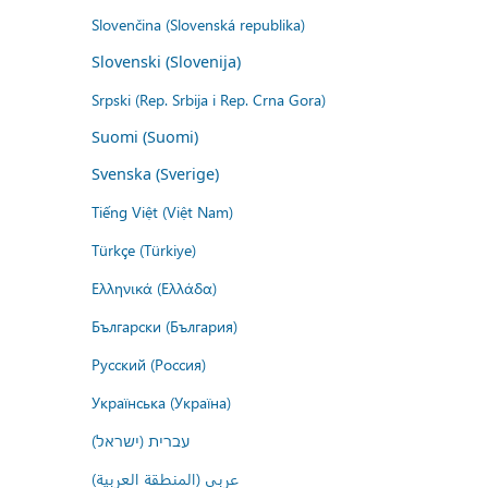
Slovenčina (Slovenská republika)
Slovenski (Slovenija)
Srpski (Rep. Srbija i Rep. Crna Gora)
Suomi (Suomi)
Svenska (Sverige)
Tiếng Việt (Việt Nam)
Türkçe (Türkiye)
Ελληνικά (Ελλάδα)
Български (България)
Русский (Россия)
Українська (Україна)
עברית (ישראל)
عربي (المنطقة العربية)