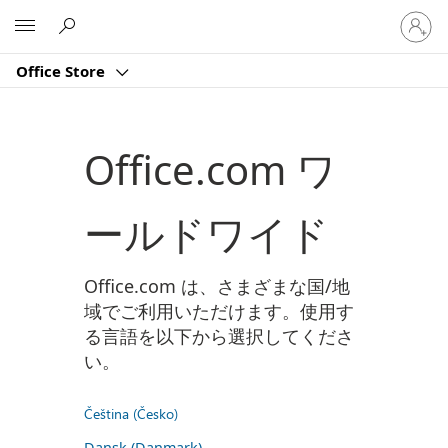
ア
Microsoft
カ
ウ
Office Store
ン
ト
に
サ
Office.com ワ
イ
ン
イ
ールドワイド
ン
す
る
Office.com は、さまざまな国/地
域でご利用いただけます。使用す
る言語を以下から選択してくださ
い。
Čeština (Česko)
Dansk (Danmark)