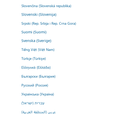
Slovenčina (Slovenská republika)
Slovenski (Slovenija)
Srpski (Rep. Srbija i Rep. Crna Gora)
Suomi (Suomi)
Svenska (Sverige)
Tiếng Việt (Việt Nam)
Türkçe (Türkiye)
Ελληνικά (Ελλάδα)
Български (България)
Русский (Россия)
Українська (Україна)
עברית (ישראל)
عربي (المنطقة العربية)