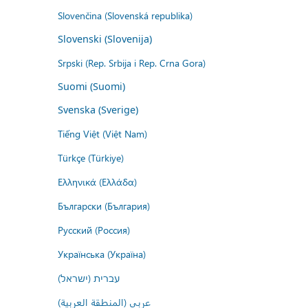
Slovenčina (Slovenská republika)
Slovenski (Slovenija)
Srpski (Rep. Srbija i Rep. Crna Gora)
Suomi (Suomi)
Svenska (Sverige)
Tiếng Việt (Việt Nam)
Türkçe (Türkiye)
Ελληνικά (Ελλάδα)
Български (България)
Русский (Россия)
Українська (Україна)
עברית (ישראל)
عربي (المنطقة العربية)