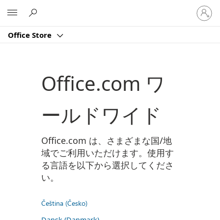
ア
Microsoft
カ
ウ
Office Store
ン
ト
に
サ
Office.com ワ
イ
ン
イ
ールドワイド
ン
す
る
Office.com は、さまざまな国/地
域でご利用いただけます。使用す
る言語を以下から選択してくださ
い。
Čeština (Česko)
Dansk (Danmark)