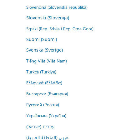
Slovenčina (Slovenská republika)
Slovenski (Slovenija)
Srpski (Rep. Srbija i Rep. Crna Gora)
Suomi (Suomi)
Svenska (Sverige)
Tiếng Việt (Việt Nam)
Türkçe (Türkiye)
Ελληνικά (Ελλάδα)
Български (България)
Русский (Россия)
Українська (Україна)
עברית (ישראל)
عربي (المنطقة العربية)