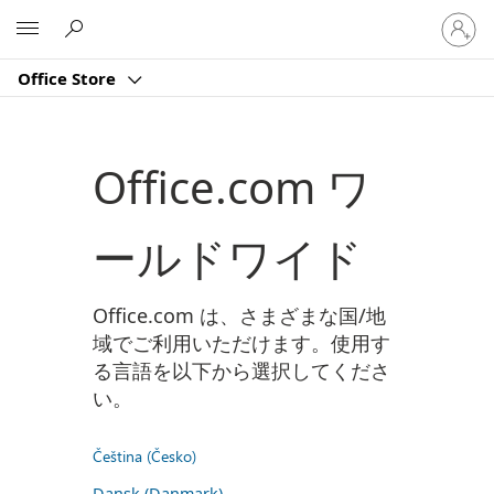
ア
Microsoft
カ
ウ
Office Store
ン
ト
に
サ
Office.com ワ
イ
ン
イ
ールドワイド
ン
す
る
Office.com は、さまざまな国/地
域でご利用いただけます。使用す
る言語を以下から選択してくださ
い。
Čeština (Česko)
Dansk (Danmark)