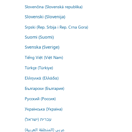
Slovenčina (Slovenská republika)
Slovenski (Slovenija)
Srpski (Rep. Srbija i Rep. Crna Gora)
Suomi (Suomi)
Svenska (Sverige)
Tiếng Việt (Việt Nam)
Türkçe (Türkiye)
Ελληνικά (Ελλάδα)
Български (България)
Русский (Россия)
Українська (Україна)
עברית (ישראל)
عربي (المنطقة العربية)