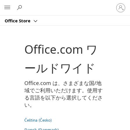
ア
Microsoft
カ
ウ
Office Store
ン
ト
に
サ
Office.com ワ
イ
ン
イ
ールドワイド
ン
す
る
Office.com は、さまざまな国/地
域でご利用いただけます。使用す
る言語を以下から選択してくださ
い。
Čeština (Česko)
Dansk (Danmark)