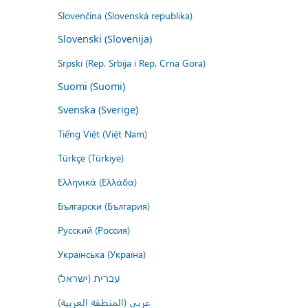
Slovenčina (Slovenská republika)
Slovenski (Slovenija)
Srpski (Rep. Srbija i Rep. Crna Gora)
Suomi (Suomi)
Svenska (Sverige)
Tiếng Việt (Việt Nam)
Türkçe (Türkiye)
Ελληνικά (Ελλάδα)
Български (България)
Русский (Россия)
Українська (Україна)
עברית (ישראל)
عربي (المنطقة العربية)