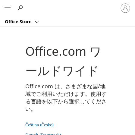
ア
Microsoft
カ
ウ
Office Store
ン
ト
に
サ
Office.com ワ
イ
ン
イ
ールドワイド
ン
す
る
Office.com は、さまざまな国/地
域でご利用いただけます。使用す
る言語を以下から選択してくださ
い。
Čeština (Česko)
Dansk (Danmark)