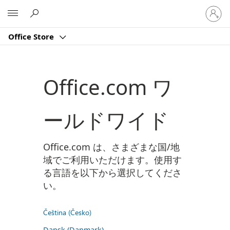
ア
Microsoft
カ
ウ
Office Store
ン
ト
に
サ
Office.com ワ
イ
ン
イ
ールドワイド
ン
す
る
Office.com は、さまざまな国/地
域でご利用いただけます。使用す
る言語を以下から選択してくださ
い。
Čeština (Česko)
Dansk (Danmark)