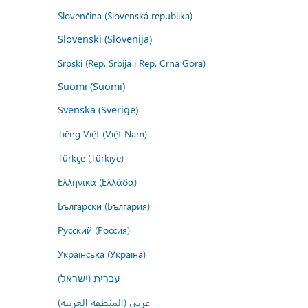
Slovenčina (Slovenská republika)
Slovenski (Slovenija)
Srpski (Rep. Srbija i Rep. Crna Gora)
Suomi (Suomi)
Svenska (Sverige)
Tiếng Việt (Việt Nam)
Türkçe (Türkiye)
Ελληνικά (Ελλάδα)
Български (България)
Русский (Россия)
Українська (Україна)
עברית (ישראל)
عربي (المنطقة العربية)