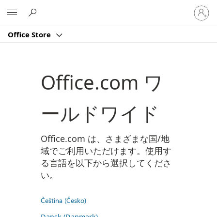
ア
Microsoft
カ
ウ
Office Store
ン
ト
に
サ
Office.com ワ
イ
ン
イ
ールドワイド
ン
す
る
Office.com は、さまざまな国/地
域でご利用いただけます。使用す
る言語を以下から選択してくださ
い。
Čeština (Česko)
Dansk (Danmark)