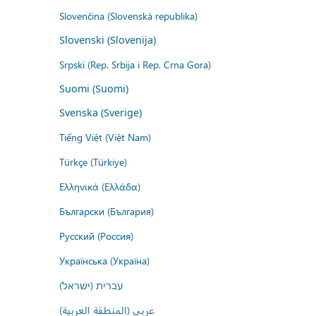
Slovenčina (Slovenská republika)
Slovenski (Slovenija)
Srpski (Rep. Srbija i Rep. Crna Gora)
Suomi (Suomi)
Svenska (Sverige)
Tiếng Việt (Việt Nam)
Türkçe (Türkiye)
Ελληνικά (Ελλάδα)
Български (България)
Русский (Россия)
Українська (Україна)
עברית (ישראל)
عربي (المنطقة العربية)