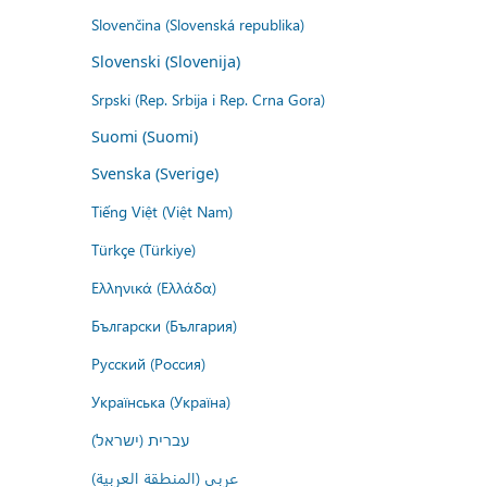
Slovenčina (Slovenská republika)
Slovenski (Slovenija)
Srpski (Rep. Srbija i Rep. Crna Gora)
Suomi (Suomi)
Svenska (Sverige)
Tiếng Việt (Việt Nam)
Türkçe (Türkiye)
Ελληνικά (Ελλάδα)
Български (България)
Русский (Россия)
Українська (Україна)
עברית (ישראל)
عربي (المنطقة العربية)