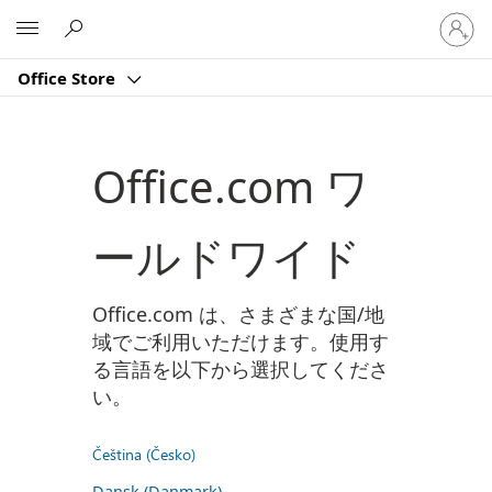
ア
Microsoft
カ
ウ
Office Store
ン
ト
に
サ
Office.com ワ
イ
ン
イ
ールドワイド
ン
す
る
Office.com は、さまざまな国/地
域でご利用いただけます。使用す
る言語を以下から選択してくださ
い。
Čeština (Česko)
Dansk (Danmark)