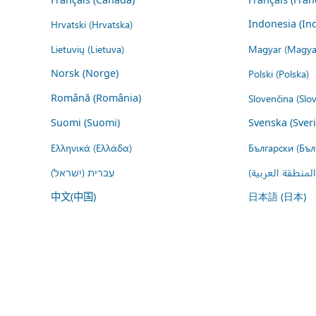
Hrvatski (Hrvatska)
Indonesia (In
Lietuvių (Lietuva)
Magyar (Magya
Norsk (Norge)
Polski (Polska)
Română (România)
Slovenčina (Slo
Suomi (Suomi)
Svenska (Sver
Ελληνικά (Ελλάδα)
Български (Бъл
المنطقة العربية
עברית (ישראל)
中文(中国)
日本語 (日本)