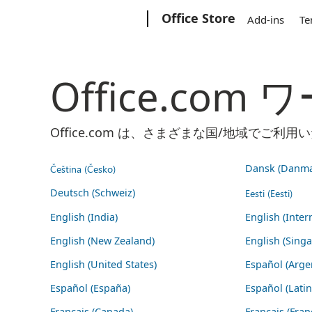
Microsoft
Office Store
Add-ins
Te
Office.co
Office.com は、さまざまな国/地域で
Čeština (Česko)
Dansk (Danma
Deutsch (Schweiz)
Eesti (Eesti)
English (India)
English (Inter
English (New Zealand)
English (Sing
English (United States)
Español (Arge
Español (España)
Español (Lati
Français (Canada)
Français (Fran