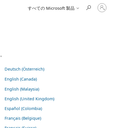
ア
すべての Microsoft 製品
カ
ウ
ン
ト
に
サ
イ
ン
イ
い。
ン
す
る
Deutsch (Österreich)
English (Canada)
English (Malaysia)
English (United Kingdom)
Español (Colombia)
Français (Belgique)
Français (Suisse)