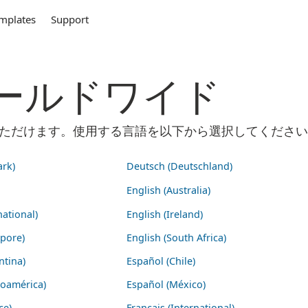
mplates
Support
m ワールドワイド
ご利用いただけます。使用する言語を以下から選択してくださ
rk)
Deutsch (Deutschland)
English (Australia)
national)
English (Ireland)
apore)
English (South Africa)
ntina)
Español (Chile)
noamérica)
Español (México)
ce)
Français (International)