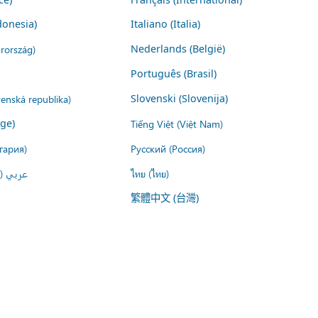
donesia)
Italiano (Italia)
rország)
Nederlands (België)
Português (Brasil)
venská republika)
Slovenski (Slovenija)
ige)
Tiếng Việt (Việt Nam)
гария)
Русский (Россия)
عربي ()
ไทย (ไทย)
繁體中文 (台灣)