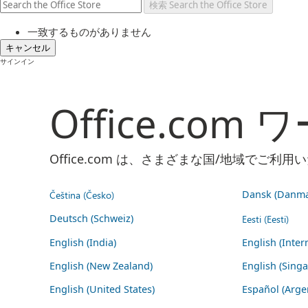
検索
Search the Office Store
一致するものがありません
キャンセル
サインイン
Office.co
Office.com は、さまざまな国/地域で
Čeština (Česko)
Dansk (Danma
Deutsch (Schweiz)
Eesti (Eesti)
English (India)
English (Inter
English (New Zealand)
English (Sing
English (United States)
Español (Arge