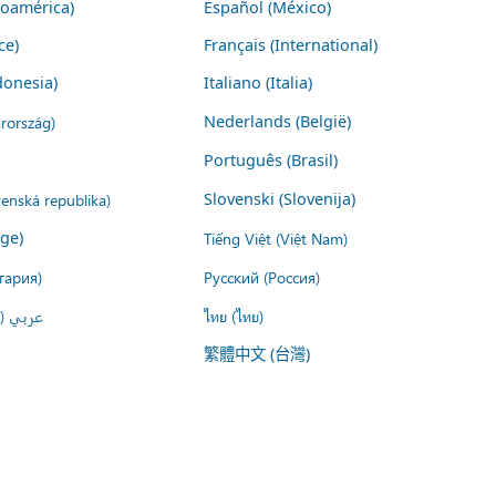
noamérica)
Español (México)
ce)
Français (International)
donesia)
Italiano (Italia)
rország)
Nederlands (België)
Português (Brasil)
venská republika)
Slovenski (Slovenija)
ige)
Tiếng Việt (Việt Nam)
гария)
Русский (Россия)
عربي ()
ไทย (ไทย)
繁體中文 (台灣)