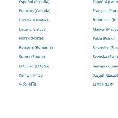
Español (España)
Español (Lati
Français (Canada)
Français (Fran
Hrvatski (Hrvatska)
Indonesia (In
Lietuvių (Lietuva)
Magyar (Magya
Norsk (Norge)
Polski (Polska)
Română (România)
Slovenčina (Slo
Suomi (Suomi)
Svenska (Sver
Ελληνικά (Ελλάδα)
Български (Бъл
المنطقة العربية
עברית (ישראל)
中文(中国)
日本語 (日本)