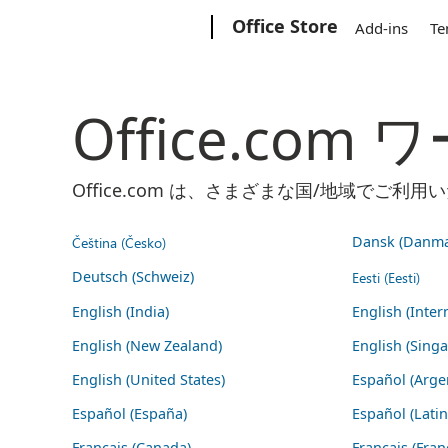
Microsoft
Office Store
Add-ins
Te
Office.co
Office.com は、さまざまな国/地域で
Čeština (Česko)
Dansk (Danma
Deutsch (Schweiz)
Eesti (Eesti)
English (India)
English (Inter
English (New Zealand)
English (Sing
English (United States)
Español (Arge
Español (España)
Español (Lati
Français (Canada)
Français (Fran