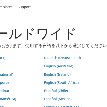
mplates
Support
m ワールドワイド
ご利用いただけます。使用する言語を以下から選択してくださ
rk)
Deutsch (Deutschland)
English (Australia)
national)
English (Ireland)
apore)
English (South Africa)
ntina)
Español (Chile)
noamérica)
Español (México)
ce)
Français (International)