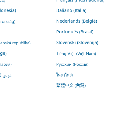
donesia)
Italiano (Italia)
rország)
Nederlands (België)
Português (Brasil)
venská republika)
Slovenski (Slovenija)
ige)
Tiếng Việt (Việt Nam)
гария)
Русский (Россия)
عربي ()
ไทย (ไทย)
繁體中文 (台灣)