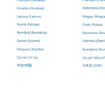
Hrvatski (Hrvatska)
Indonesia (In
Lietuvių (Lietuva)
Magyar (Magya
Norsk (Norge)
Polski (Polska)
Română (România)
Slovenčina (Slo
Suomi (Suomi)
Svenska (Sver
Ελληνικά (Ελλάδα)
Български (Бъл
المنطقة العربية
עברית (ישראל)
中文(中国)
日本語 (日本)