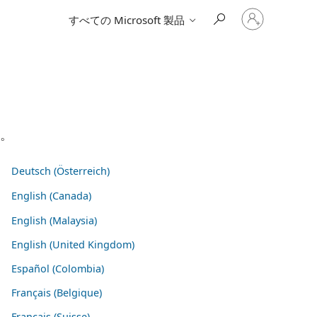
ア
すべての Microsoft 製品
カ
ウ
ン
ト
に
サ
イ
ン
イ
い。
ン
す
る
Deutsch (Österreich)
English (Canada)
English (Malaysia)
English (United Kingdom)
Español (Colombia)
Français (Belgique)
Français (Suisse)