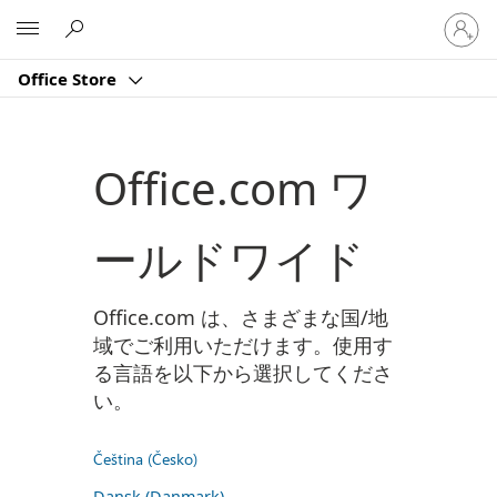
ア
Microsoft
カ
ウ
Office Store
ン
ト
に
サ
Office.com ワ
イ
ン
イ
ールドワイド
ン
す
る
Office.com は、さまざまな国/地
域でご利用いただけます。使用す
る言語を以下から選択してくださ
い。
Čeština (Česko)
Dansk (Danmark)