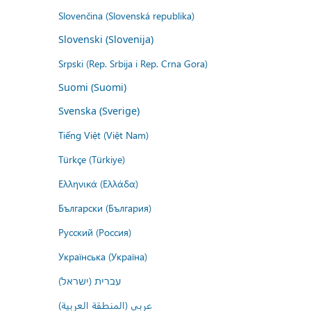
Slovenčina (Slovenská republika)
Slovenski (Slovenija)
Srpski (Rep. Srbija i Rep. Crna Gora)
Suomi (Suomi)
Svenska (Sverige)
Tiếng Việt (Việt Nam)
Türkçe (Türkiye)
Ελληνικά (Ελλάδα)
Български (България)
Русский (Россия)
Українська (Україна)
עברית (ישראל)
عربي (المنطقة العربية)