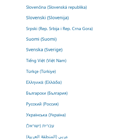
Slovenčina (Slovenská republika)
Slovenski (Slovenija)
Srpski (Rep. Srbija i Rep. Crna Gora)
Suomi (Suomi)
Svenska (Sverige)
Tiếng Việt (Việt Nam)
Türkçe (Türkiye)
Ελληνικά (Ελλάδα)
Български (България)
Русский (Россия)
Українська (Україна)
עברית (ישראל)
عربي (المنطقة العربية)