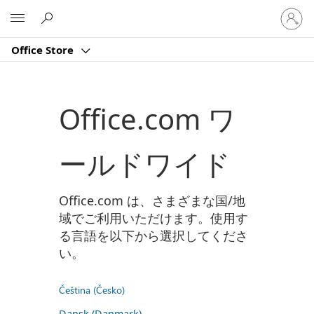
ア
Microsoft
カ
ウ
Office Store
ン
ト
に
サ
Office.com ワ
イ
ン
イ
ールドワイド
ン
す
る
Office.com は、さまざまな国/地
域でご利用いただけます。使用す
る言語を以下から選択してくださ
い。
Čeština (Česko)
Dansk (Danmark)