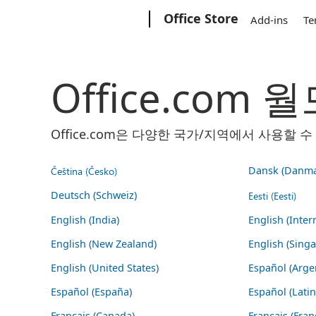
Microsoft
Office Store
Add-ins
Te
Office.com
Office.com은 다양한 국가/지역에서 사용할
Čeština (Česko)
Dansk (Danma
Deutsch (Schweiz)
Eesti (Eesti)
English (India)
English (Inter
English (New Zealand)
English (Sing
English (United States)
Español (Arge
Español (España)
Español (Lati
Français (Canada)
Français (Fran