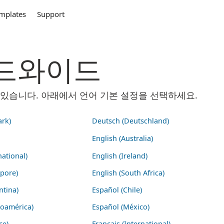
mplates
Support
 월드와이드
 수 있습니다. 아래에서 언어 기본 설정을 선택하세요.
rk)
Deutsch (Deutschland)
English (Australia)
national)
English (Ireland)
apore)
English (South Africa)
ntina)
Español (Chile)
noamérica)
Español (México)
ce)
Français (International)