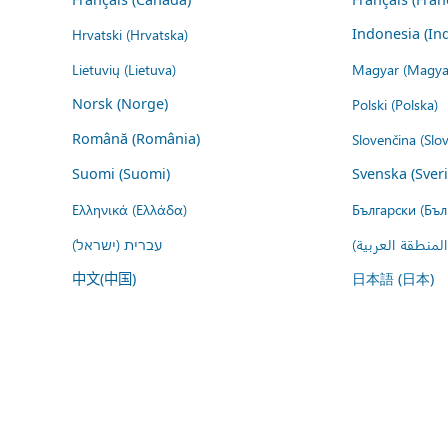
Hrvatski (Hrvatska)
Indonesia (In
Lietuvių (Lietuva)
Magyar (Magya
Norsk (Norge)
Polski (Polska)
Română (România)
Slovenčina (Slo
Suomi (Suomi)
Svenska (Sver
Ελληνικά (Ελλάδα)
Български (Бъл
المنطقة العربية
עברית (ישראל)
中文(中国)
日本語 (日本)