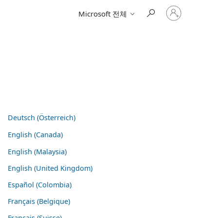
귀
Microsoft 전체
하
계
정
에
로
그
인
Deutsch (Österreich)
English (Canada)
English (Malaysia)
English (United Kingdom)
Español (Colombia)
Français (Belgique)
Français (Suisse)