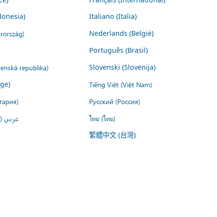
donesia)
Italiano (Italia)
rország)
Nederlands (België)
Português (Brasil)
venská republika)
Slovenski (Slovenija)
ige)
Tiếng Việt (Việt Nam)
гария)
Русский (Россия)
عربي ()
ไทย (ไทย)
繁體中文 (台灣)