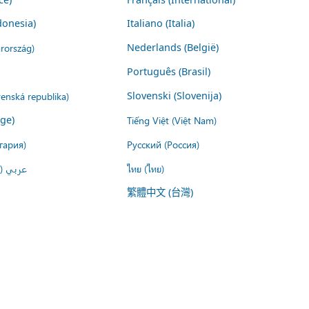
donesia)
Italiano (Italia)
rország)
Nederlands (België)
Português (Brasil)
venská republika)
Slovenski (Slovenija)
ige)
Tiếng Việt (Việt Nam)
гария)
Русский (Россия)
عربي ()
ไทย (ไทย)
繁體中文 (台灣)