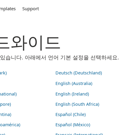
mplates
Support
 월드와이드
 수 있습니다. 아래에서 언어 기본 설정을 선택하세요.
rk)
Deutsch (Deutschland)
English (Australia)
national)
English (Ireland)
apore)
English (South Africa)
ntina)
Español (Chile)
noamérica)
Español (México)
ce)
Français (International)