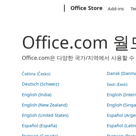
Microsoft
Office Store
Add-ins
Te
Office.com
Office.com은 다양한 국가/지역에서 사용할
Čeština (Česko)
Dansk (Danma
Deutsch (Schweiz)
Eesti (Eesti)
English (India)
English (Inter
English (New Zealand)
English (Sing
English (United States)
Español (Arge
Español (España)
Español (Lati
Français (Canada)
Français (Fran