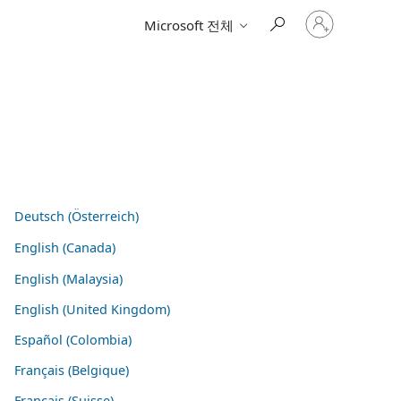
귀
Microsoft 전체
하
계
정
에
로
그
인
Deutsch (Österreich)
English (Canada)
English (Malaysia)
English (United Kingdom)
Español (Colombia)
Français (Belgique)
Français (Suisse)