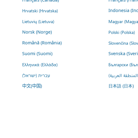
Hrvatski (Hrvatska)
Indonesia (In
Lietuvių (Lietuva)
Magyar (Magya
Norsk (Norge)
Polski (Polska)
Română (România)
Slovenčina (Slo
Suomi (Suomi)
Svenska (Sver
Ελληνικά (Ελλάδα)
Български (Бъл
المنطقة العربية
עברית (ישראל)
中文(中国)
日本語 (日本)