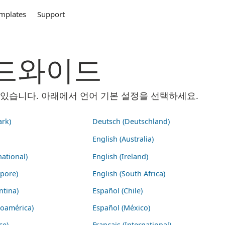
mplates
Support
 월드와이드
 수 있습니다. 아래에서 언어 기본 설정을 선택하세요.
rk)
Deutsch (Deutschland)
English (Australia)
national)
English (Ireland)
apore)
English (South Africa)
ntina)
Español (Chile)
noamérica)
Español (México)
ce)
Français (International)