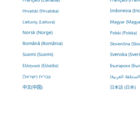
Hrvatski (Hrvatska)
Indonesia (In
Lietuvių (Lietuva)
Magyar (Magya
Norsk (Norge)
Polski (Polska)
Română (România)
Slovenčina (Slo
Suomi (Suomi)
Svenska (Sver
Ελληνικά (Ελλάδα)
Български (Бъл
المنطقة العربية
עברית (ישראל)
中文(中国)
日本語 (日本)