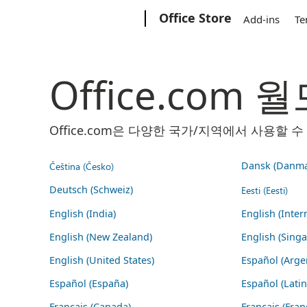
Microsoft
Office Store
Add-ins
Te
Office.com
Office.com은 다양한 국가/지역에서 사용할
Čeština (Česko)
Dansk (Danma
Deutsch (Schweiz)
Eesti (Eesti)
English (India)
English (Inter
English (New Zealand)
English (Sing
English (United States)
Español (Arge
Español (España)
Español (Lati
Français (Canada)
Français (Fran