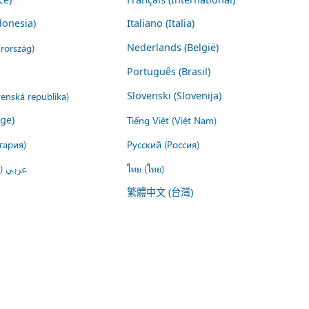
donesia)
Italiano (Italia)
rország)
Nederlands (België)
Português (Brasil)
venská republika)
Slovenski (Slovenija)
ige)
Tiếng Việt (Việt Nam)
гария)
Русский (Россия)
عربي ()
ไทย (ไทย)
繁體中文 (台灣)