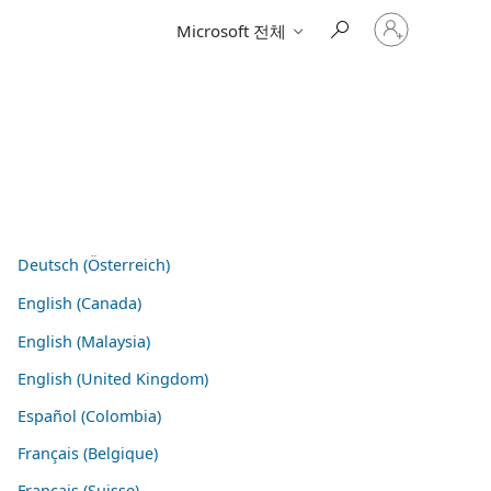
귀
Microsoft 전체
하
계
정
에
로
그
인
Deutsch (Österreich)
English (Canada)
English (Malaysia)
English (United Kingdom)
Español (Colombia)
Français (Belgique)
Français (Suisse)