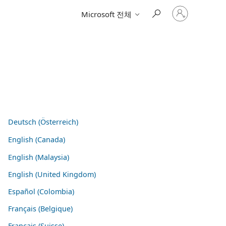
귀
Microsoft 전체
하
계
정
에
로
그
인
Deutsch (Österreich)
English (Canada)
English (Malaysia)
English (United Kingdom)
Español (Colombia)
Français (Belgique)
Français (Suisse)