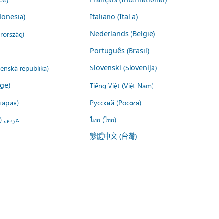
donesia)
Italiano (Italia)
rország)
Nederlands (België)
Português (Brasil)
venská republika)
Slovenski (Slovenija)
ige)
Tiếng Việt (Việt Nam)
гария)
Русский (Россия)
عربي ()
ไทย (ไทย)
繁體中文 (台灣)