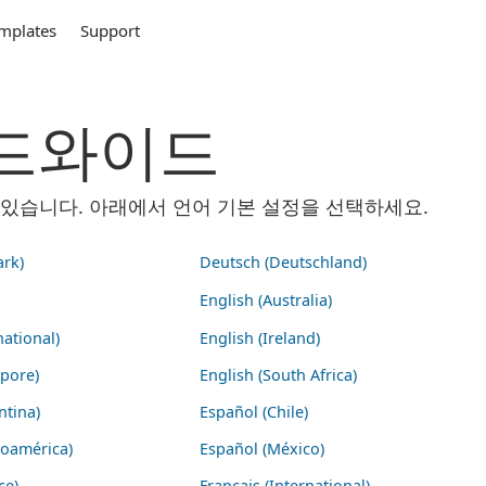
mplates
Support
 월드와이드
 수 있습니다. 아래에서 언어 기본 설정을 선택하세요.
rk)
Deutsch (Deutschland)
English (Australia)
national)
English (Ireland)
apore)
English (South Africa)
ntina)
Español (Chile)
noamérica)
Español (México)
ce)
Français (International)