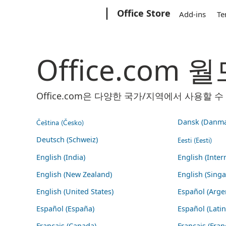
Microsoft
Office Store
Add-ins
Te
Office.com
Office.com은 다양한 국가/지역에서 사용할
Čeština (Česko)
Dansk (Danma
Deutsch (Schweiz)
Eesti (Eesti)
English (India)
English (Inter
English (New Zealand)
English (Sing
English (United States)
Español (Arge
Español (España)
Español (Lati
Français (Canada)
Français (Fran