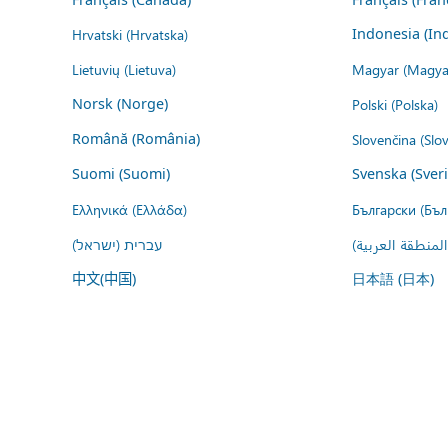
Hrvatski (Hrvatska)
Indonesia (In
Lietuvių (Lietuva)
Magyar (Magya
Norsk (Norge)
Polski (Polska)
Română (România)
Slovenčina (Slo
Suomi (Suomi)
Svenska (Sver
Ελληνικά (Ελλάδα)
Български (Бъл
المنطقة العربية
עברית (ישראל)
中文(中国)
日本語 (日本)