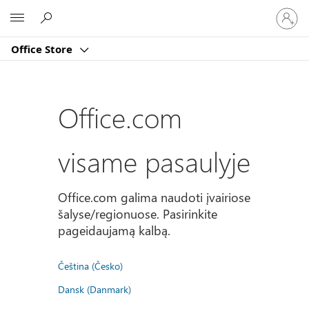
Prisijun
Microsoft
prie
paskyro
Office Store
Office.com
visame pasaulyje
Office.com galima naudoti įvairiose
šalyse/regionuose. Pasirinkite
pageidaujamą kalbą.
Čeština (Česko)
Dansk (Danmark)