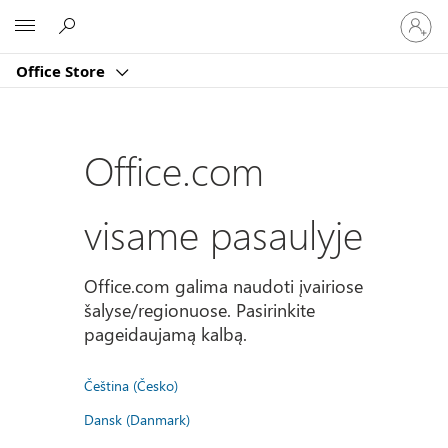
Prisijun
Microsoft
prie
paskyro
Office Store
Office.com
visame pasaulyje
Office.com galima naudoti įvairiose
šalyse/regionuose. Pasirinkite
pageidaujamą kalbą.
Čeština (Česko)
Dansk (Danmark)