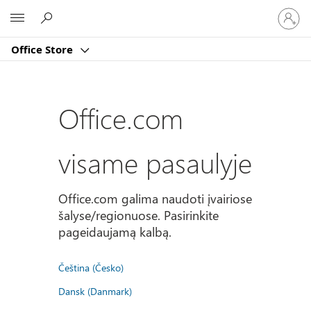
Prisijun
Microsoft
prie
paskyro
Office Store
Office.com
visame pasaulyje
Office.com galima naudoti įvairiose
šalyse/regionuose. Pasirinkite
pageidaujamą kalbą.
Čeština (Česko)
Dansk (Danmark)