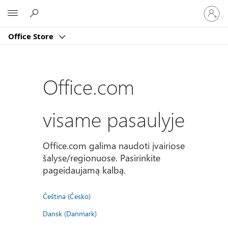
Prisijun
Microsoft
prie
paskyro
Office Store
Office.com
visame pasaulyje
Office.com galima naudoti įvairiose
šalyse/regionuose. Pasirinkite
pageidaujamą kalbą.
Čeština (Česko)
Dansk (Danmark)