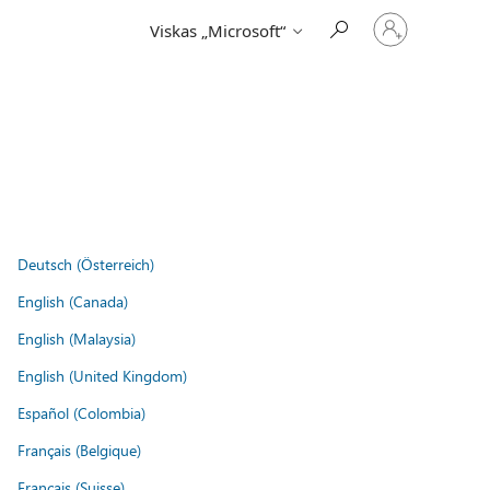
Prisijunkite
Viskas „Microsoft“
prie
paskyros
Deutsch (Österreich)
English (Canada)
English (Malaysia)
English (United Kingdom)
Español (Colombia)
Français (Belgique)
Français (Suisse)