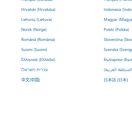
Hrvatski (Hrvatska)
Indonesia (Indo
Lietuvių (Lietuva)
Magyar (Magya
Norsk (Norge)
Polski (Polska)
Română (România)
Slovenčina (Slo
Suomi (Suomi)
Svenska (Sverig
Ελληνικά (Ελλάδα)
Български (Бъл
المنطقة العربية
עברית (ישראל)
中文(中国)
日本語 (日本)