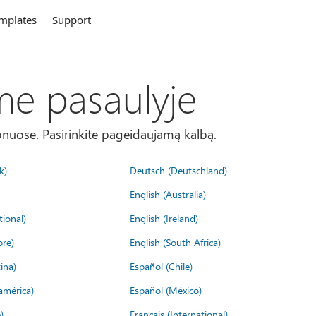
mplates
Support
me pasaulyje
onuose. Pasirinkite pageidaujamą kalbą.
k)
Deutsch (Deutschland)
English (Australia)
tional)
English (Ireland)
ore)
English (South Africa)
ina)
Español (Chile)
américa)
Español (México)
)
Français (International)