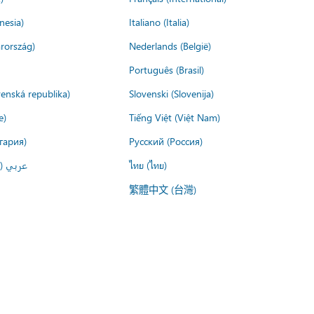
nesia)
Italiano (Italia)
rország)
Nederlands (België)
Português (Brasil)
venská republika)
Slovenski (Slovenija)
e)
Tiếng Việt (Việt Nam)
гария)
Русский (Россия)
عربي ()
ไทย (ไทย)
繁體中文 (台灣)