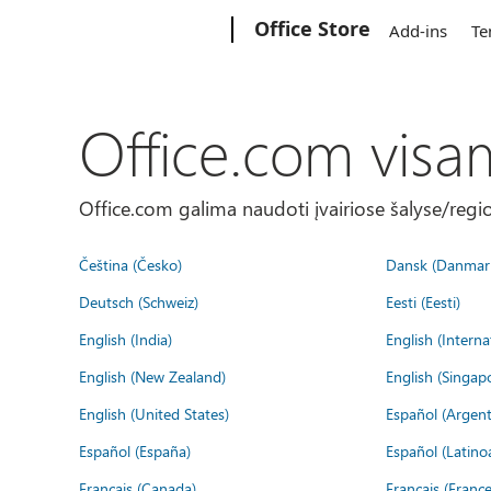
Microsoft
Office Store
Add-ins
Te
Office.com visa
Office.com galima naudoti įvairiose šalyse/regi
Čeština (Česko)
Dansk (Danmar
Deutsch (Schweiz)
Eesti (Eesti)
English (India)
English (Interna
English (New Zealand)
English (Singap
English (United States)
Español (Argent
Español (España)
Español (Latino
Français (Canada)
Français (France