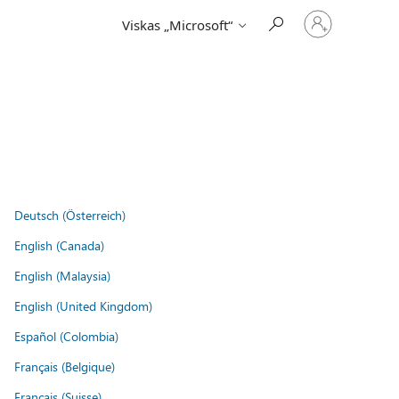
Prisijunkite
Viskas „Microsoft“
prie
paskyros
Deutsch (Österreich)
English (Canada)
English (Malaysia)
English (United Kingdom)
Español (Colombia)
Français (Belgique)
Français (Suisse)