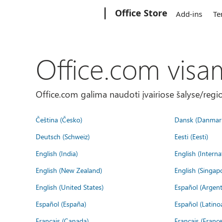
Microsoft
Office Store
Add-ins
Te
Office.com visa
Office.com galima naudoti įvairiose šalyse/regi
Čeština (Česko)
Dansk (Danmar
Deutsch (Schweiz)
Eesti (Eesti)
English (India)
English (Interna
English (New Zealand)
English (Singap
English (United States)
Español (Argent
Español (España)
Español (Latino
Français (Canada)
Français (France