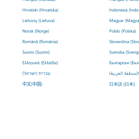
Hrvatski (Hrvatska)
Indonesia (Indo
Lietuvių (Lietuva)
Magyar (Magya
Norsk (Norge)
Polski (Polska)
Română (România)
Slovenčina (Slo
Suomi (Suomi)
Svenska (Sverig
Ελληνικά (Ελλάδα)
Български (Бъл
المنطقة العربية
עברית (ישראל)
中文(中国)
日本語 (日本)