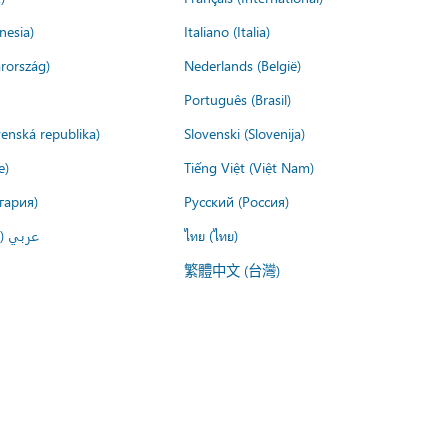
nesia)
Italiano (Italia)
rország)
Nederlands (België)
Português (Brasil)
venská republika)
Slovenski (Slovenija)
e)
Tiếng Việt (Việt Nam)
гария)
Русский (Россия)
عربي ()
ไทย (ไทย)
繁體中文 (台灣)