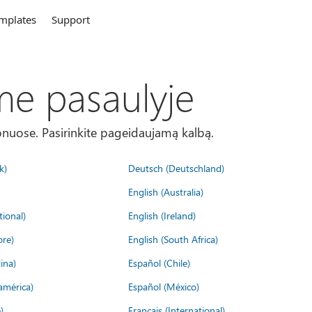
mplates
Support
me pasaulyje
onuose. Pasirinkite pageidaujamą kalbą.
k)
Deutsch (Deutschland)
English (Australia)
tional)
English (Ireland)
ore)
English (South Africa)
ina)
Español (Chile)
américa)
Español (México)
)
Français (International)