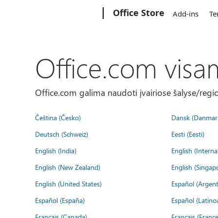
Microsoft
Office Store
Add-ins
Te
Office.com visa
Office.com galima naudoti įvairiose šalyse/regi
Čeština (Česko)
Dansk (Danmar
Deutsch (Schweiz)
Eesti (Eesti)
English (India)
English (Interna
English (New Zealand)
English (Singap
English (United States)
Español (Argent
Español (España)
Español (Latino
Français (Canada)
Français (France