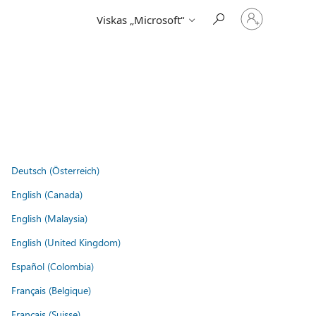
Prisijunkite
Viskas „Microsoft“
prie
paskyros
Deutsch (Österreich)
English (Canada)
English (Malaysia)
English (United Kingdom)
Español (Colombia)
Français (Belgique)
Français (Suisse)