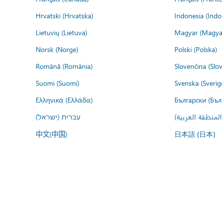
Hrvatski (Hrvatska)
Indonesia (Indo
Lietuvių (Lietuva)
Magyar (Magya
Norsk (Norge)
Polski (Polska)
Română (România)
Slovenčina (Slo
Suomi (Suomi)
Svenska (Sverig
Ελληνικά (Ελλάδα)
Български (Бъл
المنطقة العربية
עברית (ישראל)
中文(中国)
日本語 (日本)