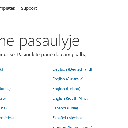
mplates
Support
me pasaulyje
onuose. Pasirinkite pageidaujamą kalbą.
k)
Deutsch (Deutschland)
English (Australia)
tional)
English (Ireland)
ore)
English (South Africa)
ina)
Español (Chile)
américa)
Español (México)
)
Français (International)