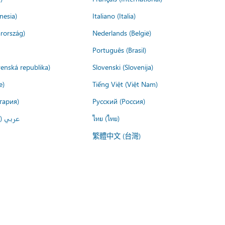
nesia)
Italiano (Italia)
rország)
Nederlands (België)
Português (Brasil)
venská republika)
Slovenski (Slovenija)
e)
Tiếng Việt (Việt Nam)
гария)
Русский (Россия)
عربي ()
ไทย (ไทย)
繁體中文 (台灣)