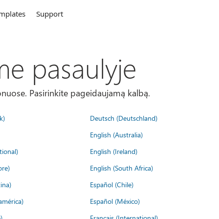
mplates
Support
me pasaulyje
onuose. Pasirinkite pageidaujamą kalbą.
k)
Deutsch (Deutschland)
English (Australia)
tional)
English (Ireland)
ore)
English (South Africa)
ina)
Español (Chile)
américa)
Español (México)
)
Français (International)