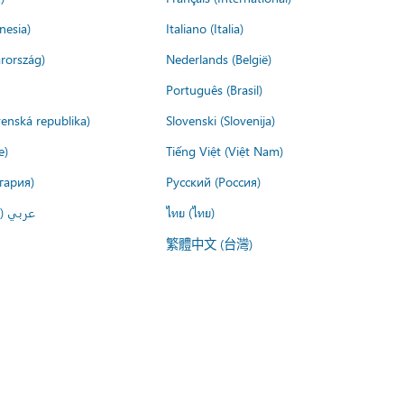
nesia)
Italiano (Italia)
rország)
Nederlands (België)
Português (Brasil)
venská republika)
Slovenski (Slovenija)
e)
Tiếng Việt (Việt Nam)
гария)
Русский (Россия)
عربي ()
ไทย (ไทย)
繁體中文 (台灣)