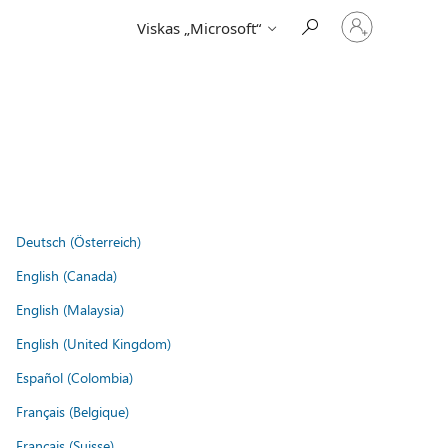
Prisijunkite
Viskas „Microsoft“
prie
paskyros
Deutsch (Österreich)
English (Canada)
English (Malaysia)
English (United Kingdom)
Español (Colombia)
Français (Belgique)
Français (Suisse)