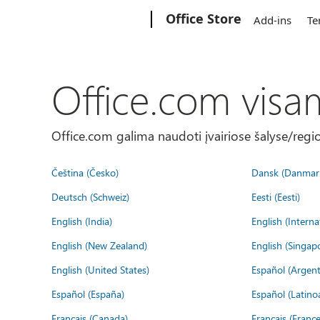
Microsoft
Office Store
Add-ins
Te
Office.com visa
Office.com galima naudoti įvairiose šalyse/regi
Čeština (Česko)
Dansk (Danmar
Deutsch (Schweiz)
Eesti (Eesti)
English (India)
English (Interna
English (New Zealand)
English (Singap
English (United States)
Español (Argent
Español (España)
Español (Latino
Français (Canada)
Français (France