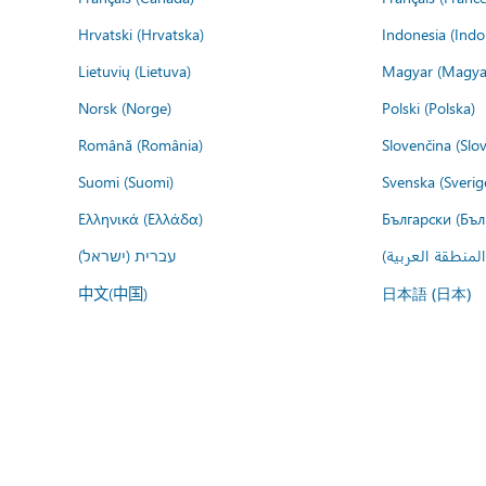
Hrvatski (Hrvatska)
Indonesia (Indo
Lietuvių (Lietuva)
Magyar (Magya
Norsk (Norge)
Polski (Polska)
Română (România)
Slovenčina (Slo
Suomi (Suomi)
Svenska (Sverig
Ελληνικά (Ελλάδα)
Български (Бъл
المنطقة العربية
עברית (ישראל)
中文(中国)
日本語 (日本)