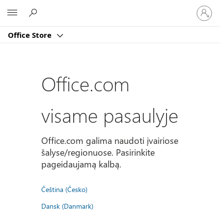
Prisijun
Microsoft
prie
paskyro
Office Store
Office.com
visame pasaulyje
Office.com galima naudoti įvairiose
šalyse/regionuose. Pasirinkite
pageidaujamą kalbą.
Čeština (Česko)
Dansk (Danmark)