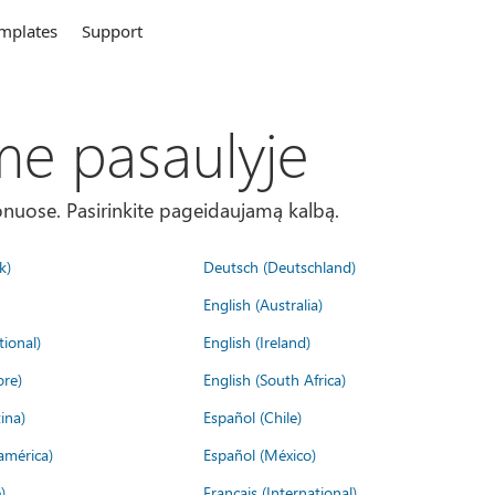
mplates
Support
me pasaulyje
onuose. Pasirinkite pageidaujamą kalbą.
k)
Deutsch (Deutschland)
English (Australia)
tional)
English (Ireland)
ore)
English (South Africa)
ina)
Español (Chile)
américa)
Español (México)
)
Français (International)