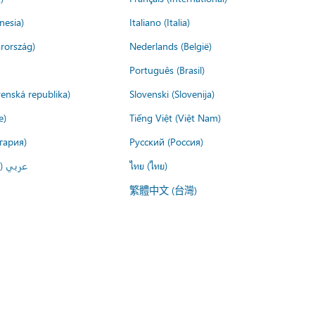
nesia)
Italiano (Italia)
rország)
Nederlands (België)
Português (Brasil)
venská republika)
Slovenski (Slovenija)
e)
Tiếng Việt (Việt Nam)
гария)
Русский (Россия)
عربي ()
ไทย (ไทย)
繁體中文 (台灣)