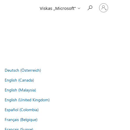
Prisijunkite
Viskas „Microsoft“
prie
paskyros
Deutsch (Österreich)
English (Canada)
English (Malaysia)
English (United Kingdom)
Español (Colombia)
Français (Belgique)
Français (Suisse)