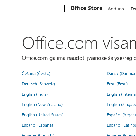
Microsoft
Office Store
Add-ins
Te
Office.com visa
Office.com galima naudoti įvairiose šalyse/regi
Čeština (Česko)
Dansk (Danmar
Deutsch (Schweiz)
Eesti (Eesti)
English (India)
English (Interna
English (New Zealand)
English (Singap
English (United States)
Español (Argent
Español (España)
Español (Latino
Français (Canada)
Français (France