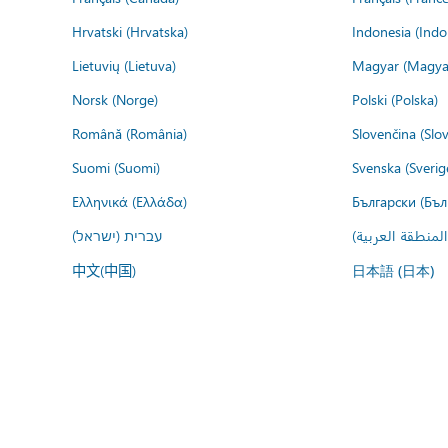
Hrvatski (Hrvatska)
Indonesia (Indo
Lietuvių (Lietuva)
Magyar (Magya
Norsk (Norge)
Polski (Polska)
Română (România)
Slovenčina (Slo
Suomi (Suomi)
Svenska (Sverig
Ελληνικά (Ελλάδα)
Български (Бъл
المنطقة العربية
עברית (ישראל)
中文(中国)
日本語 (日本)