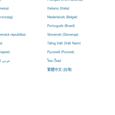
nesia)
Italiano (Italia)
rország)
Nederlands (België)
Português (Brasil)
venská republika)
Slovenski (Slovenija)
e)
Tiếng Việt (Việt Nam)
гария)
Русский (Россия)
عربي ()
ไทย (ไทย)
繁體中文 (台灣)