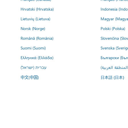
Hrvatski (Hrvatska)
Indonesia (Indo
Lietuvių (Lietuva)
Magyar (Magya
Norsk (Norge)
Polski (Polska)
Română (România)
Slovenčina (Slo
Suomi (Suomi)
Svenska (Sverig
Ελληνικά (Ελλάδα)
Български (Бъл
المنطقة العربية
עברית (ישראל)
中文(中国)
日本語 (日本)