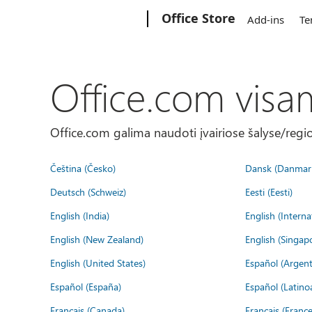
Microsoft
Office Store
Add-ins
Te
Office.com visa
Office.com galima naudoti įvairiose šalyse/regi
Čeština (Česko)
Dansk (Danmar
Deutsch (Schweiz)
Eesti (Eesti)
English (India)
English (Interna
English (New Zealand)
English (Singap
English (United States)
Español (Argent
Español (España)
Español (Latino
Français (Canada)
Français (France