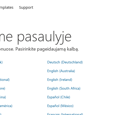
mplates
Support
me pasaulyje
onuose. Pasirinkite pageidaujamą kalbą.
k)
Deutsch (Deutschland)
English (Australia)
tional)
English (Ireland)
ore)
English (South Africa)
ina)
Español (Chile)
américa)
Español (México)
)
Français (International)