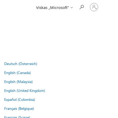
Prisijunkite
Viskas „Microsoft“
prie
paskyros
Deutsch (Österreich)
English (Canada)
English (Malaysia)
English (United Kingdom)
Español (Colombia)
Français (Belgique)
Français (Suisse)