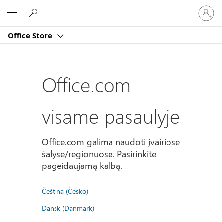
Prisijun
Microsoft
prie
paskyro
Office Store
Office.com
visame pasaulyje
Office.com galima naudoti įvairiose
šalyse/regionuose. Pasirinkite
pageidaujamą kalbą.
Čeština (Česko)
Dansk (Danmark)