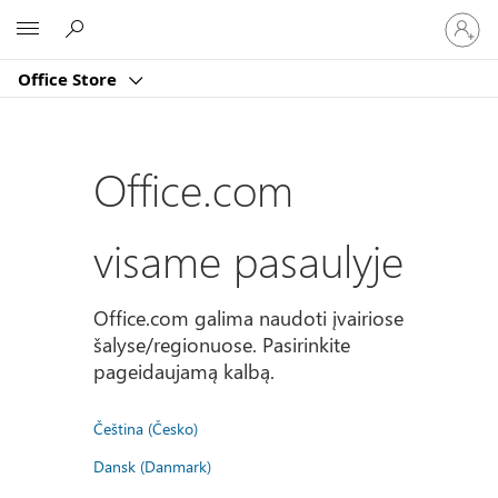
Prisijun
Microsoft
prie
paskyro
Office Store
Office.com
visame pasaulyje
Office.com galima naudoti įvairiose
šalyse/regionuose. Pasirinkite
pageidaujamą kalbą.
Čeština (Česko)
Dansk (Danmark)