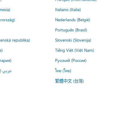
nesia)
Italiano (Italia)
rország)
Nederlands (België)
Português (Brasil)
venská republika)
Slovenski (Slovenija)
e)
Tiếng Việt (Việt Nam)
гария)
Русский (Россия)
عربي ()
ไทย (ไทย)
繁體中文 (台灣)