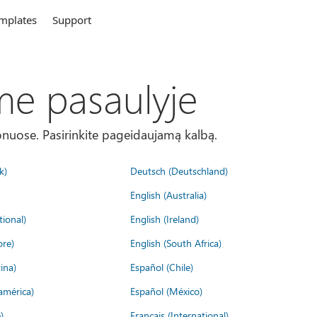
mplates
Support
me pasaulyje
onuose. Pasirinkite pageidaujamą kalbą.
k)
Deutsch (Deutschland)
English (Australia)
tional)
English (Ireland)
ore)
English (South Africa)
ina)
Español (Chile)
américa)
Español (México)
)
Français (International)