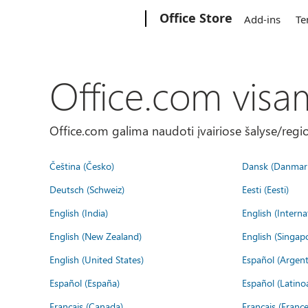
Microsoft
Office Store
Add-ins
Te
Office.com visa
Office.com galima naudoti įvairiose šalyse/regi
Čeština (Česko)
Dansk (Danmar
Deutsch (Schweiz)
Eesti (Eesti)
English (India)
English (Interna
English (New Zealand)
English (Singap
English (United States)
Español (Argent
Español (España)
Español (Latino
Français (Canada)
Français (France