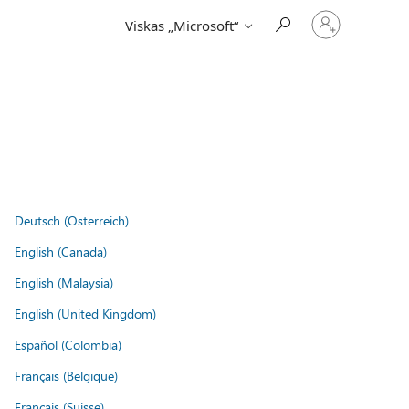
Prisijunkite
Viskas „Microsoft“
prie
paskyros
Deutsch (Österreich)
English (Canada)
English (Malaysia)
English (United Kingdom)
Español (Colombia)
Français (Belgique)
Français (Suisse)