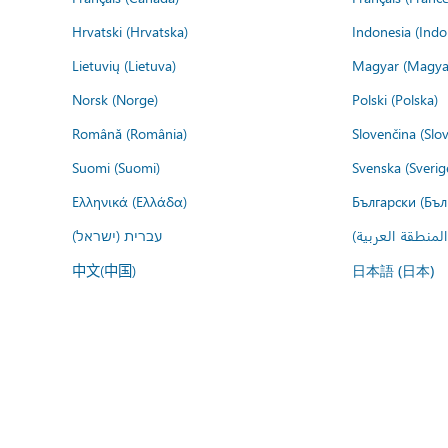
Hrvatski (Hrvatska)
Indonesia (Indo
Lietuvių (Lietuva)
Magyar (Magya
Norsk (Norge)
Polski (Polska)
Română (România)
Slovenčina (Slo
Suomi (Suomi)
Svenska (Sverig
Ελληνικά (Ελλάδα)
Български (Бъл
المنطقة العربية
עברית (ישראל)
中文(中国)
日本語 (日本)