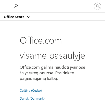
Prisijun
Microsoft
prie
paskyro
Office Store
Office.com
visame pasaulyje
Office.com galima naudoti įvairiose
šalyse/regionuose. Pasirinkite
pageidaujamą kalbą.
Čeština (Česko)
Dansk (Danmark)