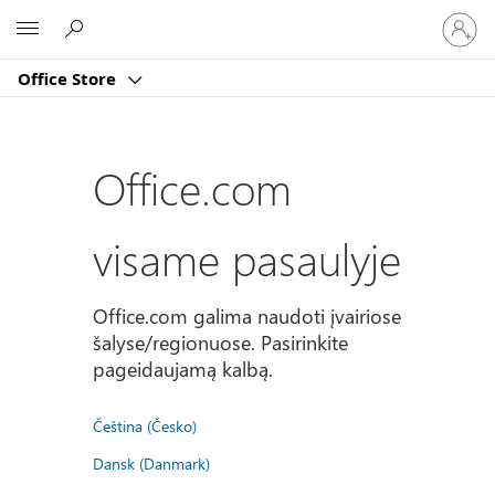
Prisijun
Microsoft
prie
paskyro
Office Store
Office.com
visame pasaulyje
Office.com galima naudoti įvairiose
šalyse/regionuose. Pasirinkite
pageidaujamą kalbą.
Čeština (Česko)
Dansk (Danmark)