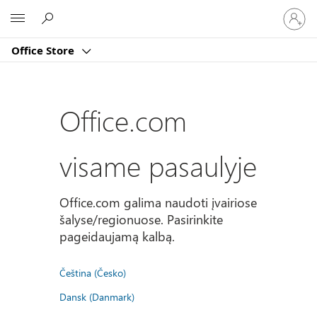
Prisijun
Microsoft
prie
paskyro
Office Store
Office.com
visame pasaulyje
Office.com galima naudoti įvairiose
šalyse/regionuose. Pasirinkite
pageidaujamą kalbą.
Čeština (Česko)
Dansk (Danmark)