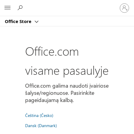
Prisijun
Microsoft
prie
paskyro
Office Store
Office.com
visame pasaulyje
Office.com galima naudoti įvairiose
šalyse/regionuose. Pasirinkite
pageidaujamą kalbą.
Čeština (Česko)
Dansk (Danmark)