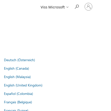
Pierakstieties
Viss Microsoft
savā
kontā
Deutsch (Österreich)
English (Canada)
English (Malaysia)
English (United Kingdom)
Español (Colombia)
Français (Belgique)
Français (Suisse)