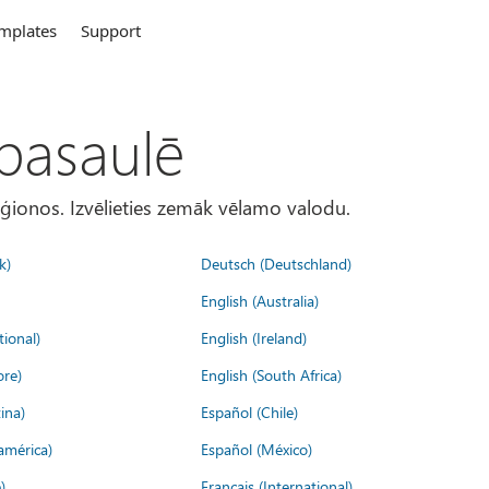
mplates
Support
 pasaulē
eģionos. Izvēlieties zemāk vēlamo valodu.
k)
Deutsch (Deutschland)
English (Australia)
tional)
English (Ireland)
ore)
English (South Africa)
ina)
Español (Chile)
américa)
Español (México)
)
Français (International)