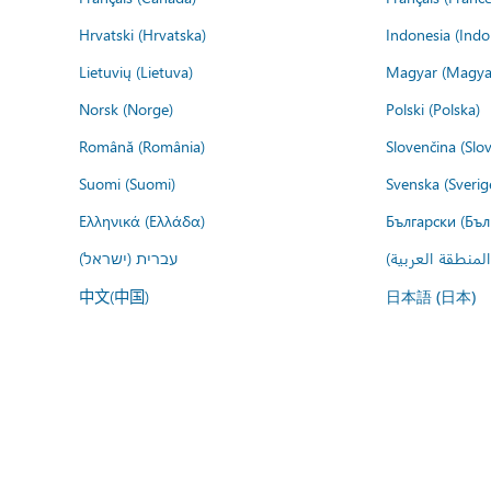
Hrvatski (Hrvatska)
Indonesia (Indo
Lietuvių (Lietuva)
Magyar (Magya
Norsk (Norge)
Polski (Polska)
Română (România)
Slovenčina (Slo
Suomi (Suomi)
Svenska (Sverig
Ελληνικά (Ελλάδα)
Български (Бъл
المنطقة العربية
עברית (ישראל)
中文(中国)
日本語 (日本)