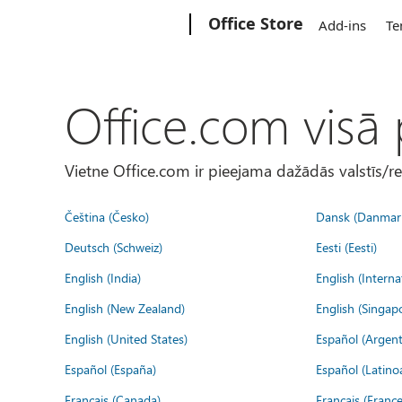
Microsoft
Office Store
Add-ins
Te
Office.com visā
Vietne Office.com ir pieejama dažādās valstīs/r
Čeština (Česko)
Dansk (Danmar
Deutsch (Schweiz)
Eesti (Eesti)
English (India)
English (Interna
English (New Zealand)
English (Singap
English (United States)
Español (Argent
Español (España)
Español (Latino
Français (Canada)
Français (France