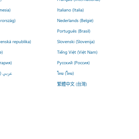
nesia)
Italiano (Italia)
rország)
Nederlands (België)
Português (Brasil)
venská republika)
Slovenski (Slovenija)
e)
Tiếng Việt (Việt Nam)
гария)
Русский (Россия)
عربي ()
ไทย (ไทย)
繁體中文 (台灣)