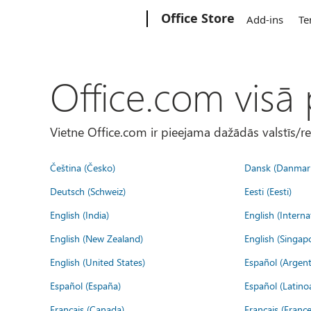
Microsoft
Office Store
Add-ins
Te
Office.com visā
Vietne Office.com ir pieejama dažādās valstīs/r
Čeština (Česko)
Dansk (Danmar
Deutsch (Schweiz)
Eesti (Eesti)
English (India)
English (Interna
English (New Zealand)
English (Singap
English (United States)
Español (Argent
Español (España)
Español (Latino
Français (Canada)
Français (France