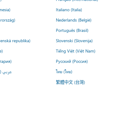
nesia)
Italiano (Italia)
rország)
Nederlands (België)
Português (Brasil)
venská republika)
Slovenski (Slovenija)
e)
Tiếng Việt (Việt Nam)
гария)
Русский (Россия)
عربي ()
ไทย (ไทย)
繁體中文 (台灣)