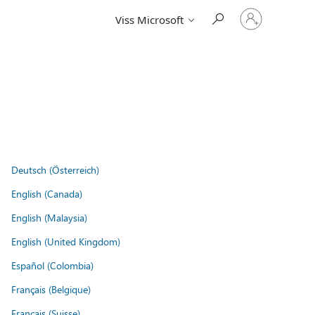
Pierakstieties
Viss Microsoft
savā
kontā
Deutsch (Österreich)
English (Canada)
English (Malaysia)
English (United Kingdom)
Español (Colombia)
Français (Belgique)
Français (Suisse)