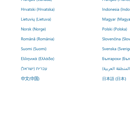
Hrvatski (Hrvatska)
Indonesia (Indo
Lietuvių (Lietuva)
Magyar (Magya
Norsk (Norge)
Polski (Polska)
Română (România)
Slovenčina (Slo
Suomi (Suomi)
Svenska (Sverig
Ελληνικά (Ελλάδα)
Български (Бъл
المنطقة العربية
עברית (ישראל)
中文(中国)
日本語 (日本)