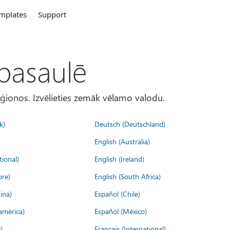
mplates
Support
 pasaulē
eģionos. Izvēlieties zemāk vēlamo valodu.
k)
Deutsch (Deutschland)
English (Australia)
tional)
English (Ireland)
ore)
English (South Africa)
ina)
Español (Chile)
américa)
Español (México)
)
Français (International)