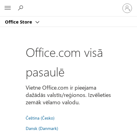
Pierakst
Microsoft
savā
kontā
Office Store
Office.com visā
pasaulē
Vietne Office.com ir pieejama
dažādās valstīs/reģionos. Izvēlieties
zemāk vēlamo valodu.
Čeština (Česko)
Dansk (Danmark)