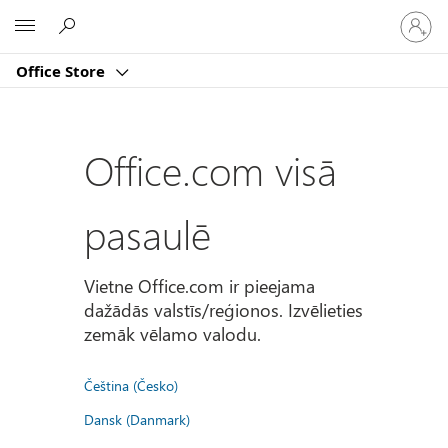
Pierakst
Microsoft
savā
kontā
Office Store
Office.com visā
pasaulē
Vietne Office.com ir pieejama
dažādās valstīs/reģionos. Izvēlieties
zemāk vēlamo valodu.
Čeština (Česko)
Dansk (Danmark)