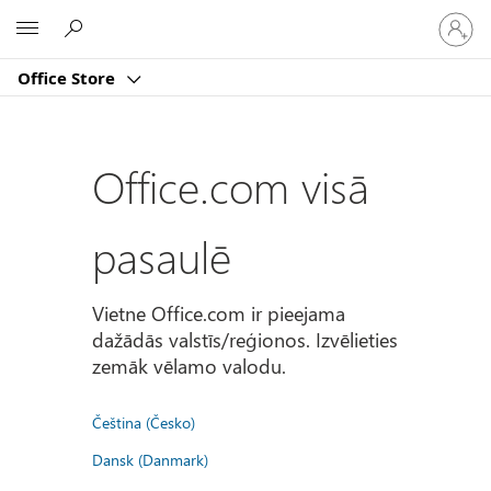
Pierakst
Microsoft
savā
kontā
Office Store
Office.com visā
pasaulē
Vietne Office.com ir pieejama
dažādās valstīs/reģionos. Izvēlieties
zemāk vēlamo valodu.
Čeština (Česko)
Dansk (Danmark)