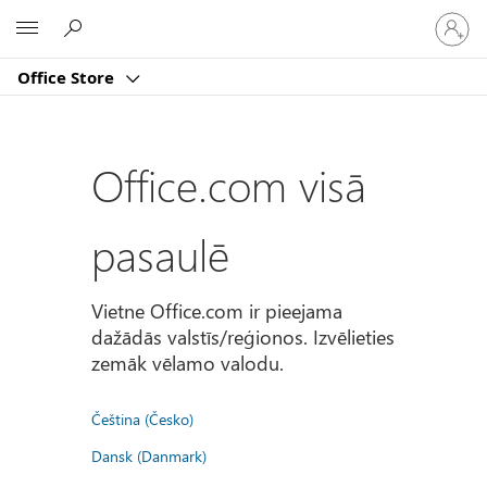
Pierakst
Microsoft
savā
kontā
Office Store
Office.com visā
pasaulē
Vietne Office.com ir pieejama
dažādās valstīs/reģionos. Izvēlieties
zemāk vēlamo valodu.
Čeština (Česko)
Dansk (Danmark)